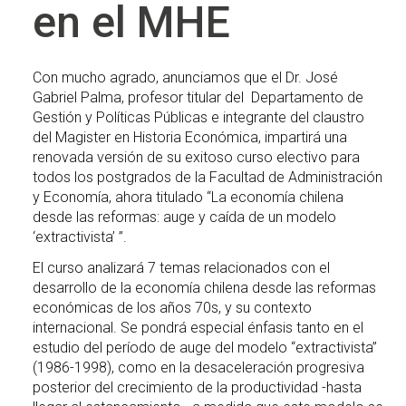
en el MHE
PLAN DE ESTUDIOS
ACADÉMICOS
Con mucho agrado, anunciamos que el Dr. José
Gabriel Palma, profesor titular del Departamento de
ADMISIÓN
Gestión y Políticas Públicas e integrante del claustro
del Magister en Historia Económica, impartirá una
CONTACTO
renovada versión de su exitoso curso electivo para
todos los postgrados de la Facultad de Administración
ACTAS DEL COMITÉ
y Economía, ahora titulado “La economía chilena
desde las reformas: auge y caída de un modelo
‘extractivista’ ”.
El curso analizará 7 temas relacionados con el
desarrollo de la economía chilena desde las reformas
económicas de los años 70s, y su contexto
internacional. Se pondrá especial énfasis tanto en el
estudio del período de auge del modelo “extractivista”
(1986-1998), como en la desaceleración progresiva
posterior del crecimiento de la productividad -hasta